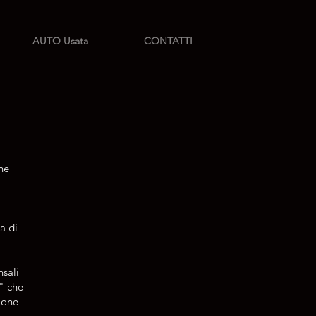
AUTO Usata
CONTATTI
ne
a di
nsali
" che
zione