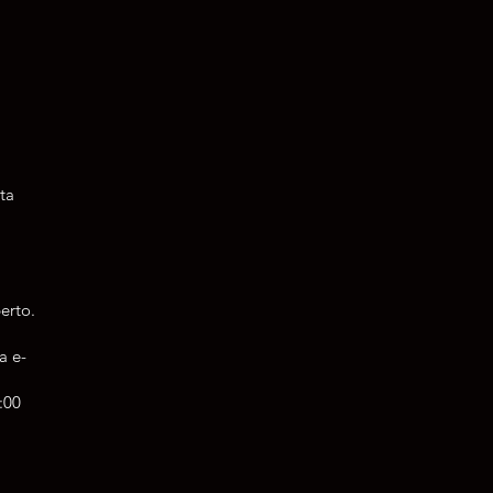
ata
erto.
a e-
:00