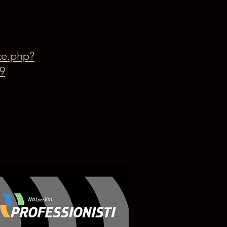
ze.php?
9