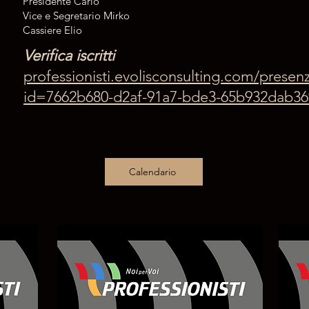
Presidente Carlo
Vice e Segretario Mirko
Cassiere Elio
Verifica iscritti
professionisti.evolisconsulting.com/presen
id=7662b680-d2af-91a7-bde3-65b932dab36
Calendario