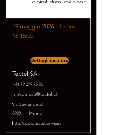
19 maggio 2026 alle ore
16:15:00
Dettagli incontro
Tectel SA
+41 79 279 75 06
mirko.nesti@tectel.ch
Via Cantonale 36
6928
Manno
http://www.tectel.services