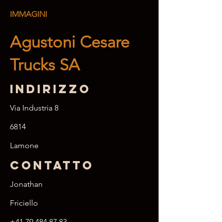
IMMAGINI
Agustoni Cesare
Trucks SA
Indirizzo
Via Industria 8
6814
Lamone
Contatto
Jonathan
Friciello
+41 79 484 87 83