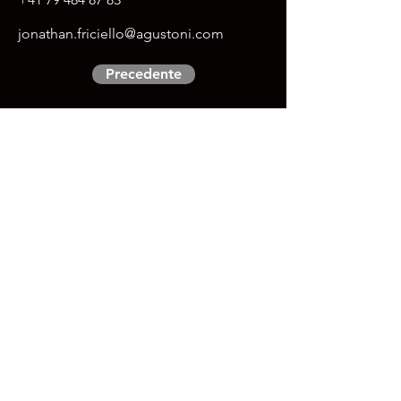
jonathan.friciello@agustoni.com
Precedente
Successivo
Professionisti
Indirizzo
C/o Edmondo Franchini SA
Via Girella 4
6914 Lamone
Contatto