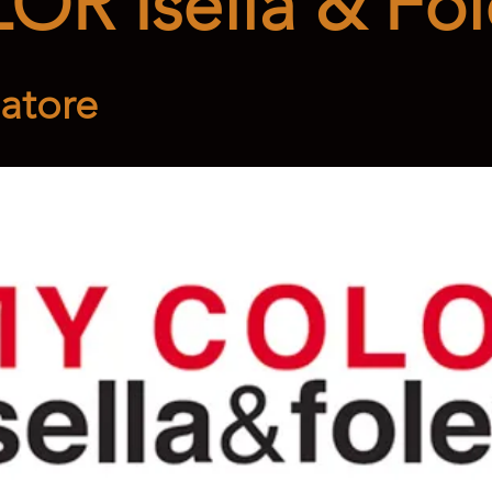
R Isella & Fol
satore