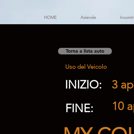
HOME
Aziende
Incontr
Torna a lista auto
Uso del Veicolo
INIZIO:
3 ap
10 a
FINE: