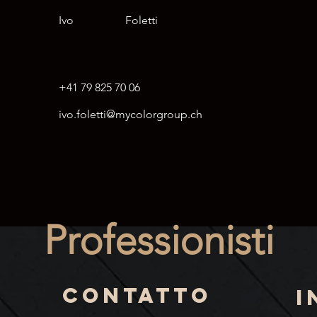
Ivo
Foletti
+41 79 825 70 06
ivo.foletti@mycolorgroup.ch
Professionisti
Contatto
I