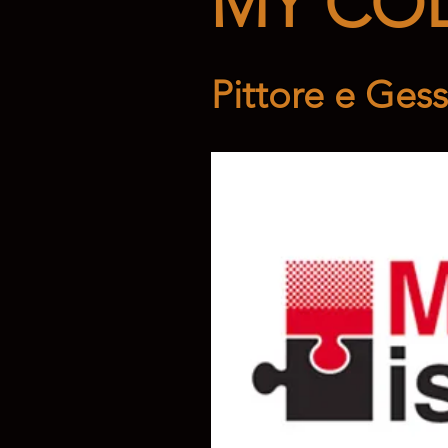
MY COLO
Pittore e Ges