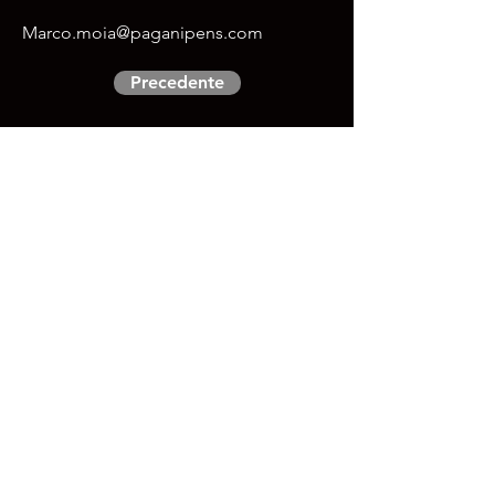
Marco.moia@paganipens.com
Precedente
Successivo
Professionisti
Indirizzo
C/o Edmondo Franchini SA
Via Girella 4
6914 Lamone
Contatto