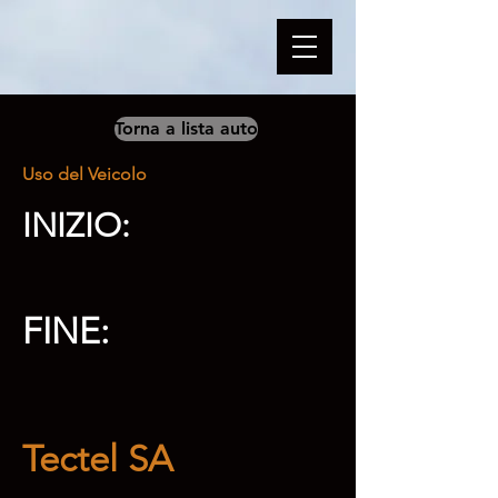
Torna a lista auto
Uso del Veicolo
INIZIO:
FINE:
Tectel SA