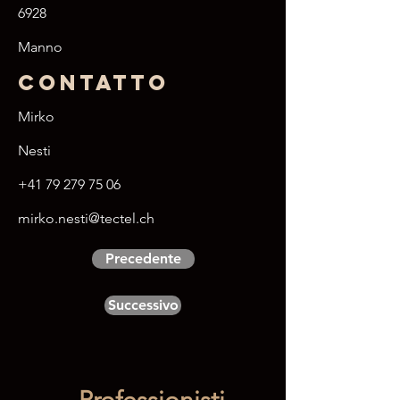
6928
Manno
Contatto
Mirko
Nesti
+41 79 279 75 06
mirko.nesti@tectel.ch
Precedente
Successivo