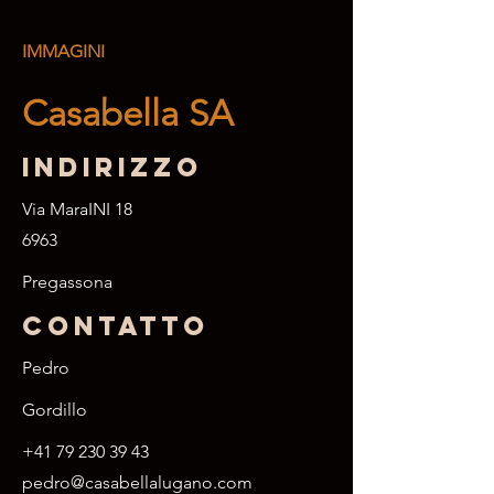
IMMAGINI
Casabella SA
Indirizzo
Via MaraINI 18
6963
Pregassona
Contatto
Pedro
Gordillo
+41 79 230 39 43
pedro@casabellalugano.com