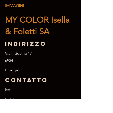
IMMAGINI
MY COLOR Isella
& Foletti SA
Indirizzo
Via Industria 17
6934
Bioggio
Contatto
Ivo
Foletti
+41 79 825 70 06