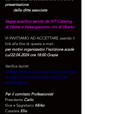
presentazione    
        delle ditte associate
Segue aperitivo servito da WT Catering 
di Walter e Valsangiacomo vini di Uberto.
VI INVITIAMO AD ACCETTARE usando il 
link alla fine di questa e-mail.
per motivi organizzativi l'iscrizione scade 
Lu/22.04.2024 ore 18:00 Grazie 
Verifica Iscritti
professionisti.evolisconsulting.com/presen
ze.php?id=b61d5a6e-4daf-c8f0-9938-
661f58df501b
Per il comitato Professionisti
Presidente
 Carlo   
Vice e Segretario
 Mirko   
Cassiere
 Elio