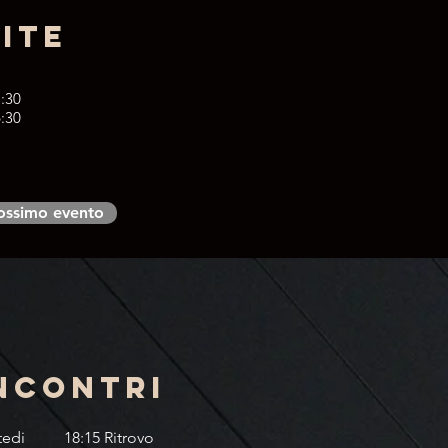
SITE
1:30
6:30
ossimo evento
ncontri
tedi
18:15 Ritrovo