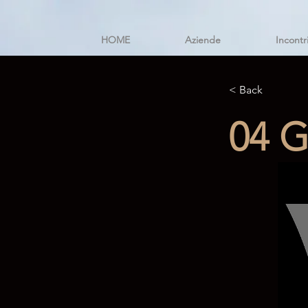
HOME
Aziende
Incontr
< Back
04 G