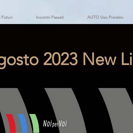
i Futuri
Incontri Passati
AUTO Uso Previsto
gosto 2023 New L