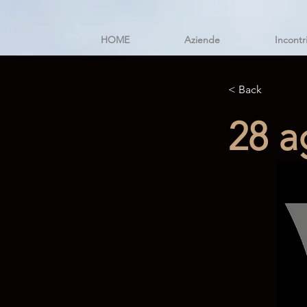
HOME
Aziende
Incontr
< Back
28 a