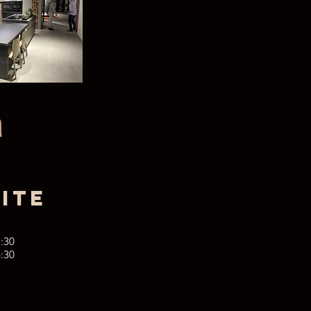
a
SITE
1:30
6:30