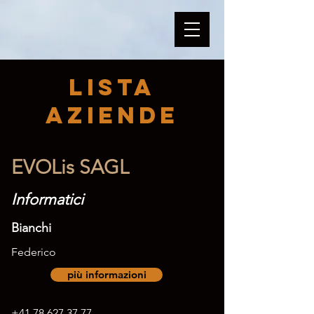
Lista
Aziende
EVOLis SAGL
Informatici
Bianchi
Federico
più informazioni
+41 78 627 37 77