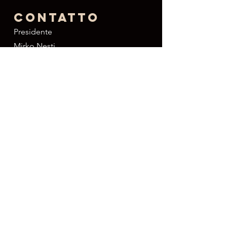
Contatto
Presidente
Mirko Nesti
+41 79 279 75 06
Incontri
Martedi
ogni
15 giorni
18:15 Ritrovo
18:45 Saluti e inizio
19:45 Chi siamo
20:00 Aperitivo e scambio
21:00 Fine incontro