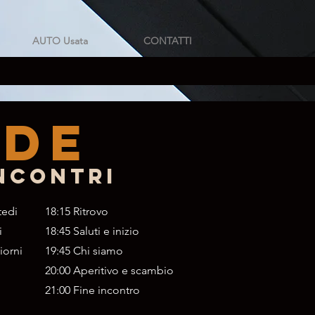
AUTO Usata
CONTATTI
nde
ncontri
tedi
18:15 Ritrovo
i
18:45 Saluti e inizio
iorni
19:45 Chi siamo
20:00 Aperitivo e scambio
21:00 Fine incontro