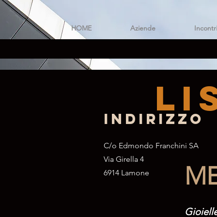
HOME
Aziende
Incontr
Li
Indirizzo
C/o Edmondo Franchini SA
Via Girella 4
ME
6914 Lamone
Gioiell