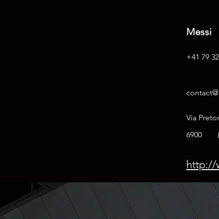
Messi
+41 79 32
contact@m
Via Preto
6900
http://