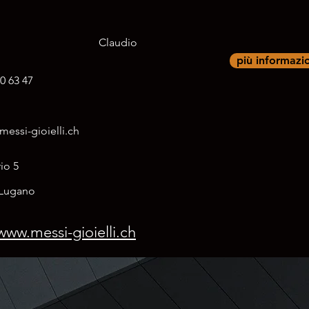
Claudio
più informazi
0 63 47
essi-gioielli.ch
rio 5
Lugano
www.messi-gioielli.ch