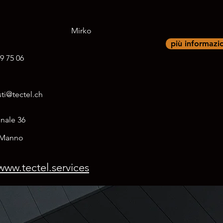
Mirko
più informazi
9 75 06
ti@tectel.ch
nale 36
Manno
www.tectel.services