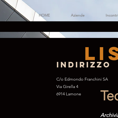
HOME
Aziende
Incontr
Li
Indirizzo
C/o Edmondo Franchini SA
Via Girella 4
Te
6914 Lamone
Archivi