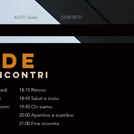
AUTO Usata
CONTATTI
nde
ncontri
tedi
18:15 Ritrovo
i
18:45 Saluti e inizio
iorni
19:45 Chi siamo
20:00 Aperitivo e scambio
21:00 Fine incontro