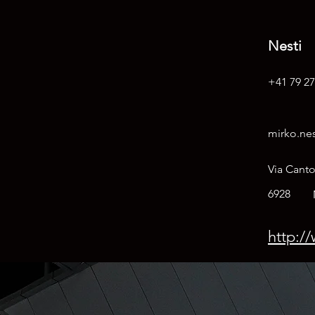
Nesti
+41 79 27
mirko.nes
Via Canto
6928
http://