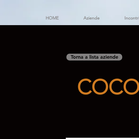
HOME
Aziende
Incontr
Torna a lista aziende
COCO