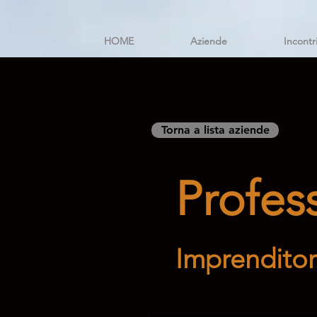
HOME
Aziende
Incontr
Torna a lista aziende
Profess
Imprenditori