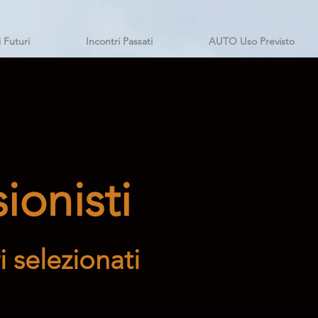
i Futuri
Incontri Passati
AUTO Uso Previsto
ionisti
 selezionati